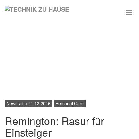
Togg
navi
Skip
to
main
content
News vom 21.12.2016
Personal Care
Remington: Rasur für
Einsteiger