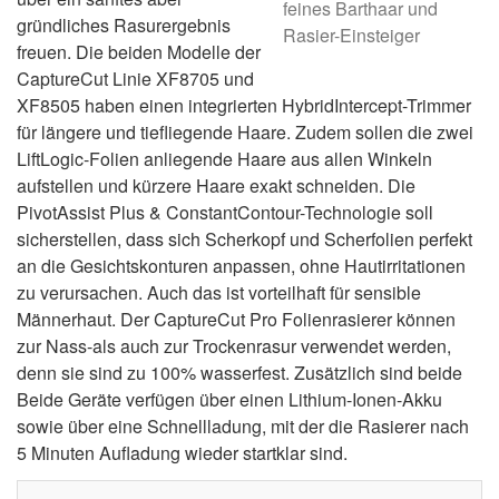
feines Barthaar und
gründliches Rasurergebnis
Rasier-Einsteiger
freuen. Die beiden Modelle der
CaptureCut Linie XF8705 und
XF8505 haben einen integrierten HybridIntercept-Trimmer
für längere und tiefliegende Haare. Zudem sollen die zwei
LiftLogic-Folien anliegende Haare aus allen Winkeln
aufstellen und kürzere Haare exakt schneiden. Die
PivotAssist Plus & ConstantContour-Technologie soll
sicherstellen, dass sich Scherkopf und Scherfolien perfekt
an die Gesichtskonturen anpassen, ohne Hautirritationen
zu verursachen. Auch das ist vorteilhaft für sensible
Männerhaut. Der CaptureCut Pro Folienrasierer können
zur Nass-als auch zur Trockenrasur verwendet werden,
denn sie sind zu 100% wasserfest. Zusätzlich sind beide
Beide Geräte verfügen über einen Lithium-Ionen-Akku
sowie über eine Schnellladung, mit der die Rasierer nach
5 Minuten Aufladung wieder startklar sind.