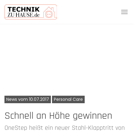
Tog
navi
Skip
to
main
content
News vom 10.07.2017
Personal Care
Schnell an Höhe gewinnen
OneStep heißt ein neuer Stahl-Klapptritt von