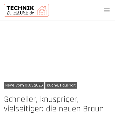
Tog
navi
Skip
to
main
content
News vom 01.03.2026
Küche, Haushalt
Schneller, knuspriger,
vielseitiger: die neuen Braun