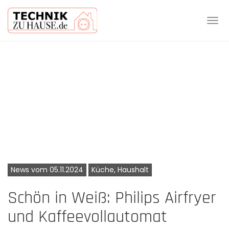
Tog
navi
Skip
to
main
content
News vom 05.11.2024
Küche, Haushalt
Schön in Weiß: Philips Airfryer
und Kaffeevollautomat