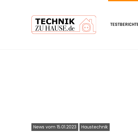
TESTBERICHT
Skip
to
main
content
News vom 15.01.2023
Haustechnik