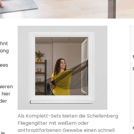
ohnt
hang
sees
nieren
 hier
oder
Als Komplett-Sets bieten die Schellenberg
Fliegengitter mit weißem oder
anthrazitfarbenen Gewebe einen schnell
je