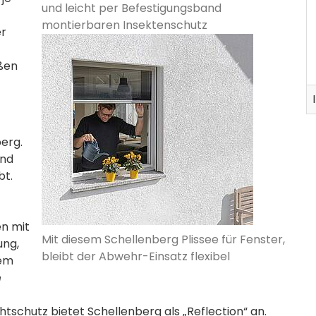
und leicht per Befestigungsband
montierbaren Insektenschutz
er
ßen
erg.
und
bt.
en mit
Mit diesem Schellenberg Plissee für Fenster,
ung,
bleibt der Abwehr-Einsatz flexibel
rem
e
tschutz bietet Schellenberg als „Reflection“ an.