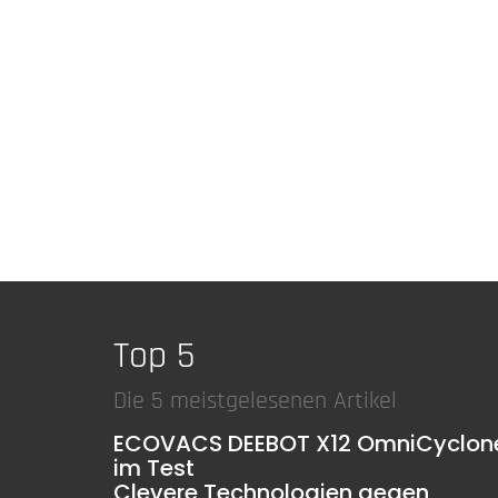
Top 5
Die 5 meistgelesenen Artikel
ECOVACS DEEBOT X12 OmniCyclon
im Test
Clevere Technologien gegen