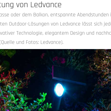
tung von Ledvance
rrasse oder dem Balkon, entspannte Abendstunden 
rten Outdoor-Lösungen von Ledvance lässt sich je
vativer Technologie, elegantem Design und nachh
(Quelle und Fotos: Ledvance).