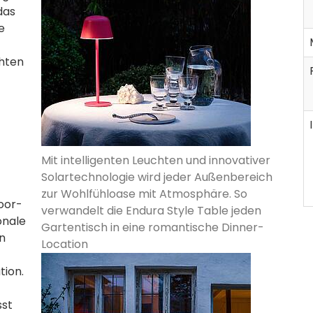
das
e
chten
Mit intelligenten Leuchten und innovativer
Solartechnologie wird jeder Außenbereich
zur Wohlfühloase mit Atmosphäre. So
oor-
verwandelt die Endura Style Table jeden
onale
Gartentisch in eine romantische Dinner-
en
Location
tion.
sst