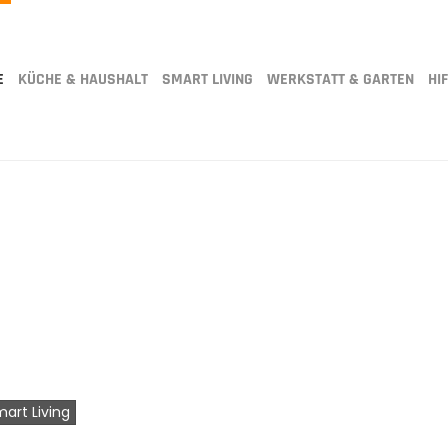
E
KÜCHE & HAUSHALT
SMART LIVING
WERKSTATT & GARTEN
HIF
mart Living