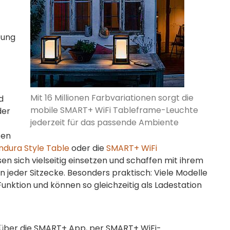
tung
Mit 16 Millionen Farbvariationen sorgt die
d
mobile SMART+ WiFi Tableframe-Leuchte
der
jederzeit für das passende Ambiente
ten
ndura Style Table
oder die
SMART+ WiFi
sen sich vielseitig einsetzen und schaffen mit ihrem
 jeder Sitzecke. Besonders praktisch: Viele Modelle
nktion und können so gleichzeitig als Ladestation
 über die SMART+ App, per SMART+ WiFi-