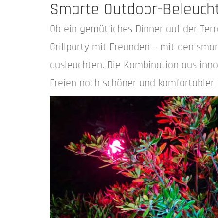
Smarte Outdoor-Beleuch
Ob ein gemütliches Dinner auf der Te
Grillparty mit Freunden – mit den sma
ausleuchten. Die Kombination aus inno
Freien noch schöner und komfortabler 