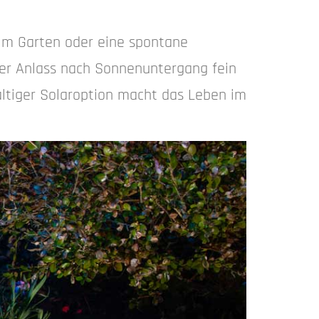
im Garten oder eine spontane
der Anlass nach Sonnenuntergang fein
altiger Solaroption macht das Leben im