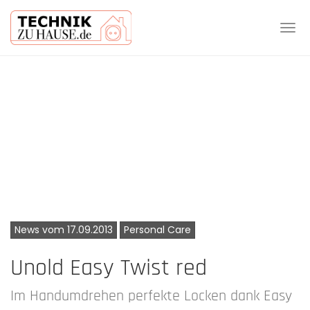
Tog
navi
Skip
to
main
content
News vom 17.09.2013
Personal Care
Unold Easy Twist red
Im Handumdrehen perfekte Locken dank Easy