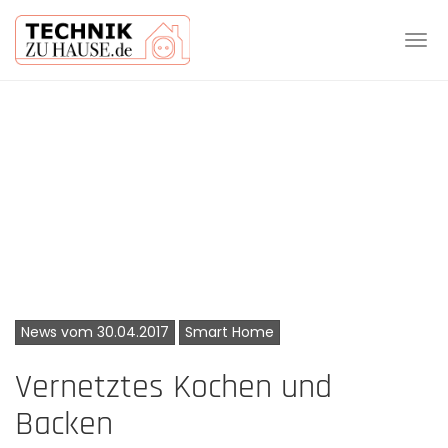
Tog
navi
Skip
to
main
content
News vom 30.04.2017
Smart Home
Vernetztes Kochen und
Backen