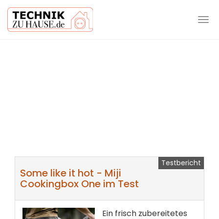
Tog
navi
Skip
to
main
content
Testbericht
Some like it hot - Miji
Cookingbox One im Test
Ein frisch zubereitetes