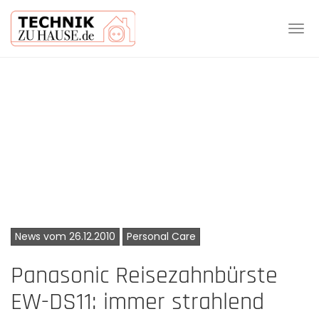
Tog
navi
Skip
to
main
content
News vom 26.12.2010
Personal Care
Panasonic Reisezahnbürste
EW-DS11: immer strahlend