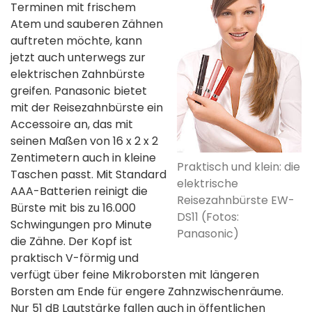
Terminen mit frischem
Atem und sauberen Zähnen
auftreten möchte, kann
jetzt auch unterwegs zur
elektrischen Zahnbürste
greifen. Panasonic bietet
mit der Reisezahnbürste ein
Accessoire an, das mit
seinen Maßen von 16 x 2 x 2
Zentimetern auch in kleine
Praktisch und klein: die
Taschen passt. Mit Standard
elektrische
AAA-Batterien reinigt die
Reisezahnbürste EW-
Bürste mit bis zu 16.000
DS11 (Fotos:
Schwingungen pro Minute
Panasonic)
die Zähne. Der Kopf ist
praktisch V-förmig und
verfügt über feine Mikroborsten mit längeren
Borsten am Ende für engere Zahnzwischenräume.
Nur 51 dB Lautstärke fallen auch in öffentlichen