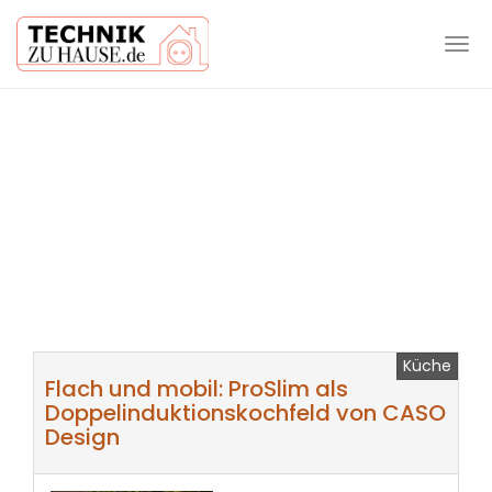
Tog
navi
Skip
to
main
content
Küche
Flach und mobil: ProSlim als
Doppelinduktionskochfeld von CASO
Design