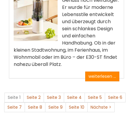
Genuss noch vielfältiger.
Er wurde für moderne
Lebensstile entwickelt
und überzeugt durch
sein schlankes Design
und einfachen
Handhabung. Ob in der
kleinen Stadtwohnung, im Ferienhaus, im
Wohnmobil oder im Büro – der E30-ST findet
nahezu überall Platz.
weiterlesen ...
Seite 1
Seite 2
Seite 3
Seite 4
Seite 5
Seite 6
Seite 7
Seite 8
Seite 9
Seite 10
Nächste >