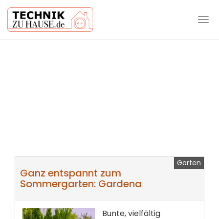
Tog
navi
Skip
to
main
content
Garten
Ganz entspannt zum
Sommergarten: Gardena
Bunte, vielfältig