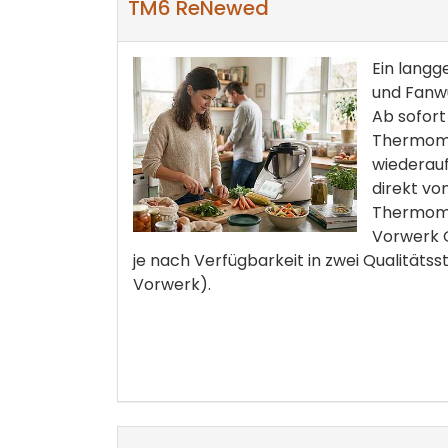
TM6 ReNewed
Ein lang
und Fanwu
Ab sofort
Thermomix
wiederauf
direkt vo
Thermomi
Vorwerk O
je nach Verfügbarkeit in zwei Qualitätss
Vorwerk).