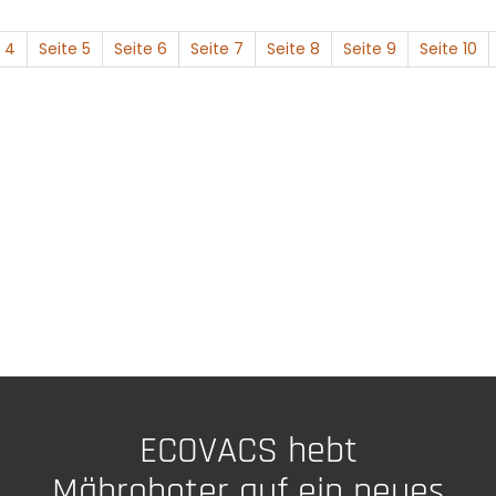
 4
Seite 5
Seite 6
Seite 7
Seite 8
Seite 9
Seite 10
ECOVACS hebt
Mähroboter auf ein neues