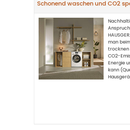
Schonend waschen und CO2 sp
Nachhalti
Anspruch 
HAUSGERÄ
man beim
trocknen 
CO2-Emis
Energie u
kann (Que
Hausgerä