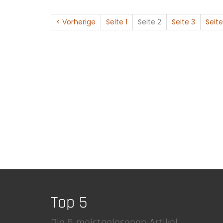
< Vorherige
Seite 1
Seite 2
Seite 3
Seite
Top 5
Die 5 meistgelesenen Artikel