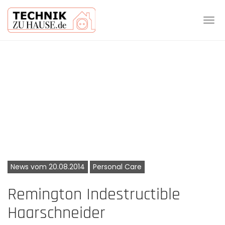
Tog
navi
Skip
to
main
content
News vom 20.08.2014
Personal Care
Remington Indestructible
Haarschneider