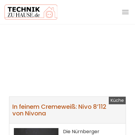
Tog
navi
Skip
to
main
content
Küche
In feinem Cremeweiß: Nivo 8’112
von Nivona
Die Nürnberger