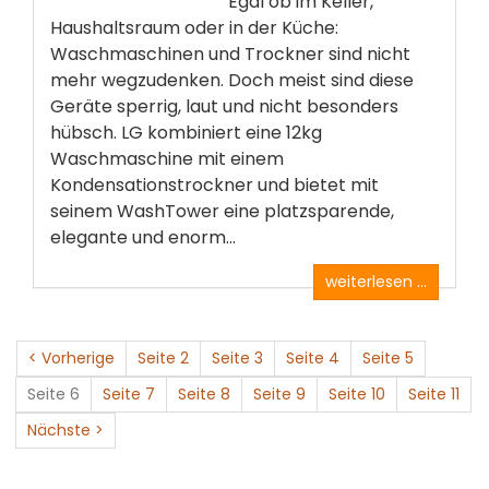
Egal ob im Keller,
Haushaltsraum oder in der Küche:
Waschmaschinen und Trockner sind nicht
mehr wegzudenken. Doch meist sind diese
Geräte sperrig, laut und nicht besonders
hübsch. LG kombiniert eine 12kg
Waschmaschine mit einem
Kondensationstrockner und bietet mit
seinem WashTower eine platzsparende,
elegante und enorm...
weiterlesen ...
< Vorherige
Seite 2
Seite 3
Seite 4
Seite 5
Seite 6
Seite 7
Seite 8
Seite 9
Seite 10
Seite 11
Nächste >