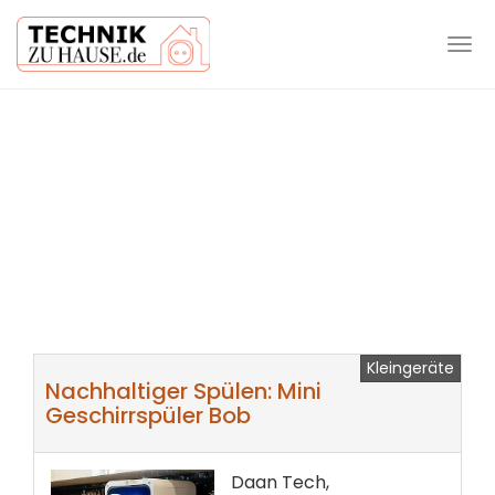
Tog
navi
Skip
to
main
content
Kleingeräte
Nachhaltiger Spülen: Mini
Geschirrspüler Bob
Daan Tech,