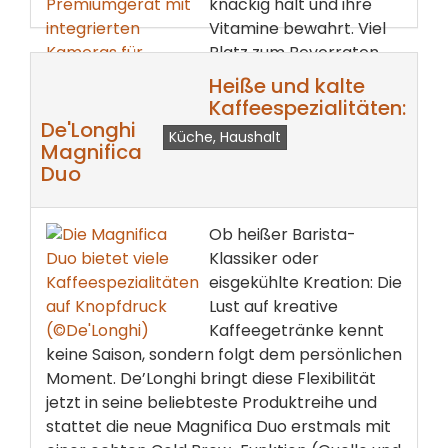
knackig hält und ihre
Vitamine bewahrt. Viel
Platz zum Bevorraten.
Eine flexible und
Heiße und kalte
pflegeleichte Innen...
Kaffeespezialitäten:
De'Longhi
Küche, Haushalt
weiterlesen ...
Magnifica
Duo
Ob heißer Barista-
Klassiker oder
eisgekühlte Kreation: Die
Lust auf kreative
Kaffeegetränke kennt
keine Saison, sondern folgt dem persönlichen
Moment. De’Longhi bringt diese Flexibilität
jetzt in seine beliebteste Produktreihe und
stattet die neue Magnifica Duo erstmals mit