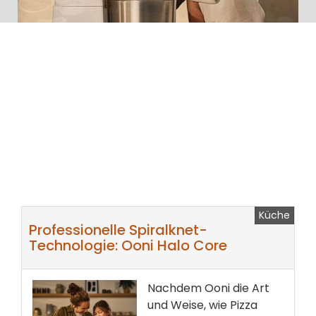
CASO Design erweitert sein Sortiment der mobilen
Induktionskochfelder mit ultraflachem Design: Nach
dem Einzelinduktionskochfeld ProSlim 2000 wird mit
dem ProSlim 3500 jetzt auch ein entsprechendes
Doppelinduktionskochfeld angeboten (Quelle und
Fotos: CASO Design).
weiterlesen ...
Küche
Professionelle Spiralknet-
Technologie: Ooni Halo Core
Nachdem Ooni die Art
und Weise, wie Pizza