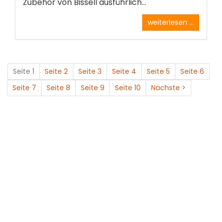
Zubehör von Bissell ausführlich...
weiterlesen ...
Seite 1
Seite 2
Seite 3
Seite 4
Seite 5
Seite 6
Seite 7
Seite 8
Seite 9
Seite 10
Nächste >