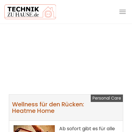
Tog
navi
Skip
to
main
content
Personal Care
Wellness für den Rücken:
Heatme Home
Ab sofort gibt es für alle