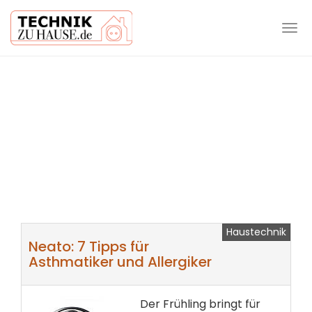
Tog
navi
Skip
to
main
content
Haustechnik
Neato: 7 Tipps für
Asthmatiker und Allergiker
Der Frühling bringt für