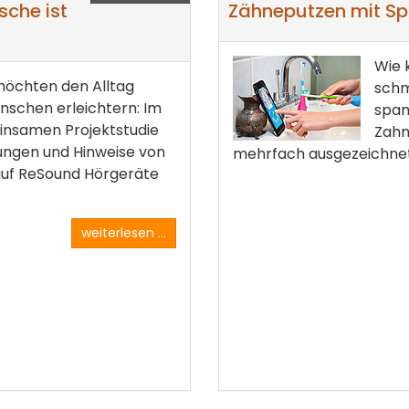
sche ist
Zähneputzen mit S
Wie 
möchten den Alltag
schm
nschen erleichtern: Im
span
nsamen Projektstudie
Zahn
ngen und Hinweise von
mehrfach ausgezeichnet
auf ReSound Hörgeräte
weiterlesen ...