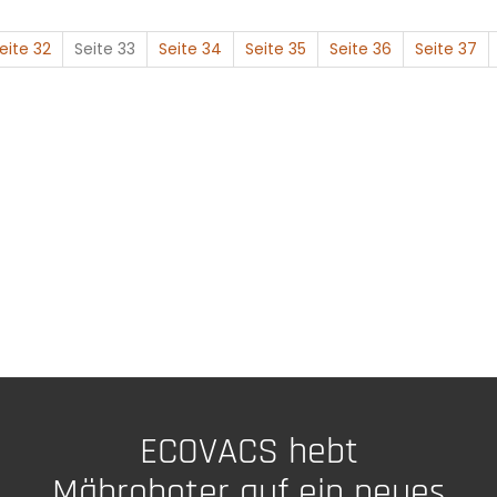
eite 32
Seite 33
Seite 34
Seite 35
Seite 36
Seite 37
ECOVACS hebt
Mähroboter auf ein neues