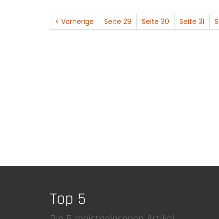
< Vorherige
Seite 29
Seite 30
Seite 31
S
Top 5
Die 5 meistgelesenen Artikel