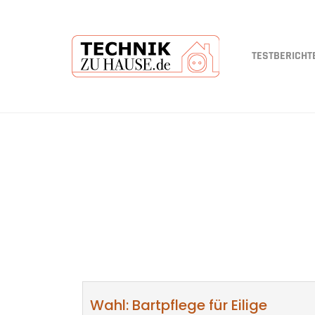
TESTBERICHT
Skip
to
main
content
Wahl: Bartpflege für Eilige