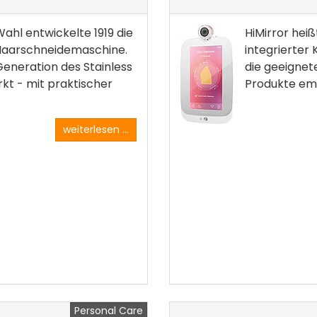
hl entwickelte 1919 die
HiMirror heiß
Haarschneidemaschine.
integrierter
Generation des Stainless
die geeignet
kt - mit praktischer
Produkte emp
weiterlesen ...
Personal Care