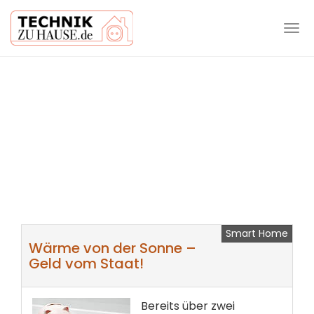
Tog
navi
Skip
to
main
content
Smart Home
Wärme von der Sonne –
Geld vom Staat!
Bereits über zwei