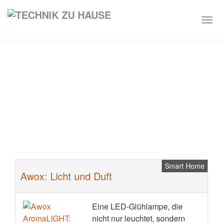
Togg
navi
Skip
to
main
content
Smart Home
Awox: Licht und Duft
Eine LED-Glühlampe, die
nicht nur leuchtet, sondern