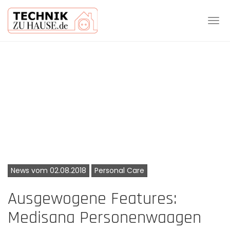
Tog
navi
Skip
to
main
content
News vom 02.08.2018
Personal Care
Ausgewogene Features:
Medisana Personenwaagen