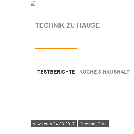
Skip
to
main
TESTBERICHTE
KÜCHE & HAUSHALT
content
News vom 24.03.2017
Personal Care