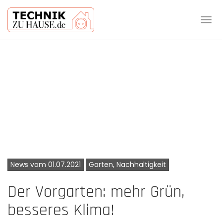
Tog
navi
Skip
to
main
content
News vom 01.07.2021
Garten, Nachhaltigkeit
Der Vorgarten: mehr Grün,
besseres Klima!