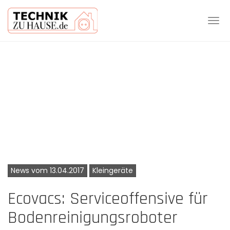
Tog
navi
Skip
to
main
content
News vom 13.04.2017
Kleingeräte
Ecovacs: Serviceoffensive für
Bodenreinigungsroboter