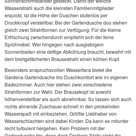
Sonnenschirmständer gesteckt. Damit der weiche
Wasserstrahl auch die kleinsten Familienmitglieder
erquickt, ist die Höhe der Duschen stufenlos per
Druckknopf verstellbar. Bei der Gartendusche duo stehen
gleich zwei Strahlformen zur Verfügung: Für die kleine
Erfrischung zwischendurch empfiehlt sich der feine
Sprühnebel. Wer hingegen nach ausgiebigem
Sonnenbaden eine deftige Abkühlung braucht, bewahrt mit
dem breitgefächerten Brausestrahl einen kühlen Kopf.
Besonders anspruchsvollen Wasserfans bietet die
Gardena Gartendusche trio Duschkomfort wie im eigenen
Badezimmer. Auch hier stehen zwei verschiedene
Strahlformen zur Wahl. Der Brausekopf ist sowohl
höhenverstellbar als auch abnehmbar. So lassen sich auch
nichts ahnende Zuschauer schnell in den prickelnden
Wasserspaß mit einbeziehen. Größte Liebhaber von
Wasserschlachten sind dabei Kinder. Da kann es mitunter
recht turbulent hergehen. Kein Problem mit der
Gartendusche trio, denn dank Dreibein-Stativ steht die