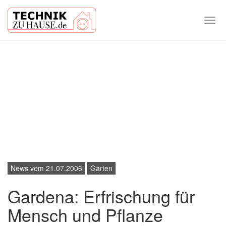
Togg
navi
Skip
to
main
content
News vom 21.07.2006
Garten
Gardena: Erfrischung für
Mensch und Pflanze