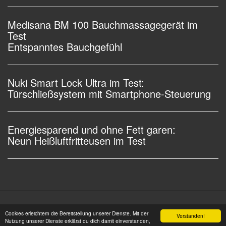
Medisana BM 100 Bauchmassagegerät im
Test
Entspanntes Bauchgefühl
Nuki Smart Lock Ultra im Test:
Türschließsystem mit Smartphone-Steuerung
Energiesparend und ohne Fett garen:
Neun Heißluftfritteusen im Test
Impressum |
Datenschutz |
Copyright © 2006 - 2026
Cookies erleichtern die Bereitstellung unserer Dienste. Mit der
Verstanden!
OSW-Medien GmbH Alle Rechte vorbehalten
Nutzung unserer Dienste erklärst du dich damit einverstanden,