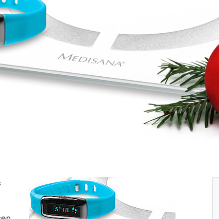
s
en.