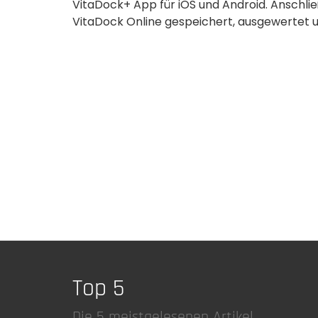
VitaDock+ App für iOS und Android. Anschl
VitaDock Online gespeichert, ausgewertet u
Top 5
Die 5 meistgelesenen Artikel