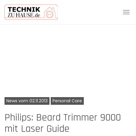
Tog
navi
Skip
to
main
content
News vom 02.11.2013
Personal Care
Philips: Beard Trimmer 9000
mit Laser Guide