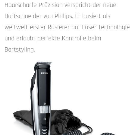
Haarscharfe Präzision verspricht der neue
Bartschneider von Philips. Er basiert als
weltweit erster Rasierer auf Laser Technologie
und erlaubt perfekte Kontrolle beim
Bartstyling.