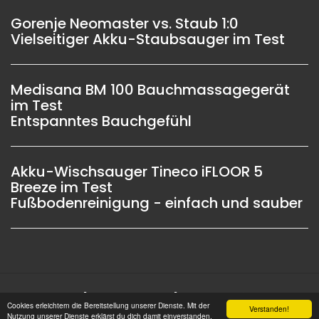
Gorenje Neomaster vs. Staub 1:0
Vielseitiger Akku-Staubsauger im Test
Medisana BM 100 Bauchmassagegerät
im Test
Entspanntes Bauchgefühl
Akku-Wischsauger Tineco iFLOOR 5
Breeze im Test
Fußbodenreinigung - einfach und sauber
Impressum |
Datenschutz |
Copyright © 2006 -
Cookies erleichtern die Bereitstellung unserer Dienste. Mit der
Verstanden!
2026 OSW-Medien GmbH Alle Rechte vorbehalten
Nutzung unserer Dienste erklärst du dich damit einverstanden,