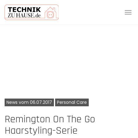
Tog
navi
Skip
to
main
content
News vom 06.07.2017
Personal Care
Remington On The Go
Haarstyling-Serie