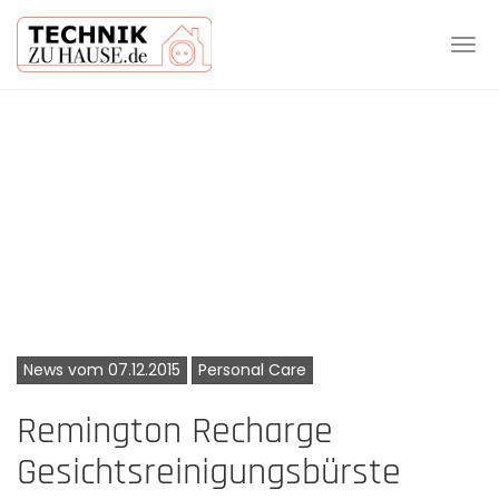
Tog
navi
Skip
to
main
content
News vom 07.12.2015
Personal Care
Remington Recharge
Gesichtsreinigungsbürste