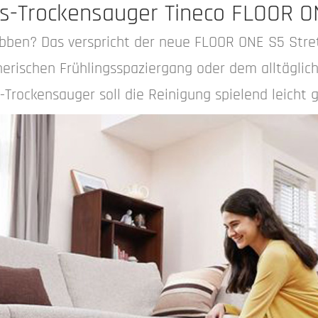
ss-Trockensauger Tineco FLOOR O
en? Das verspricht der neue FLOOR ONE S5 Stret
erischen Frühlingsspaziergang oder dem alltäglic
rockensauger soll die Reinigung spielend leicht ge