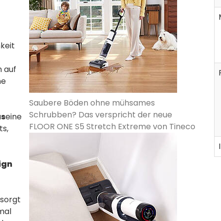
keit
h auf
he
Saubere Böden ohne mühsames
Schrubben? Das verspricht der neue
us
eine
FLOOR ONE S5 Stretch Extreme von Tineco
ts,
ign
sorgt
mal