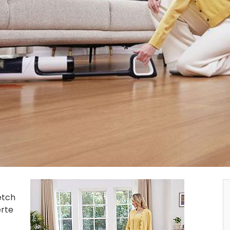
etch
erte