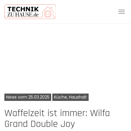
Tog
navi
Skip
to
main
content
News vom 25.03.2025
Küche, Haushalt
Waffelzeit ist immer: Wilfa
Grand Double Joy