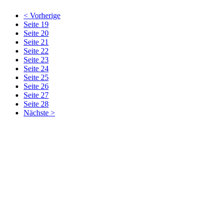
< Vorherige
Seite 19
Seite 20
Seite 21
Seite 22
Seite 23
Seite 24
Seite 25
Seite 26
Seite 27
Seite 28
Nächste >