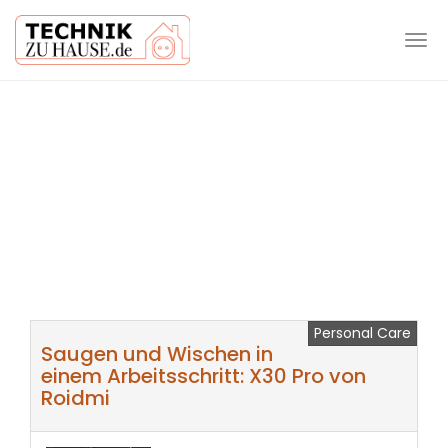
Tog
navi
Skip
to
main
content
Personal Care
Saugen und Wischen in
einem Arbeitsschritt: X30 Pro von
Roidmi