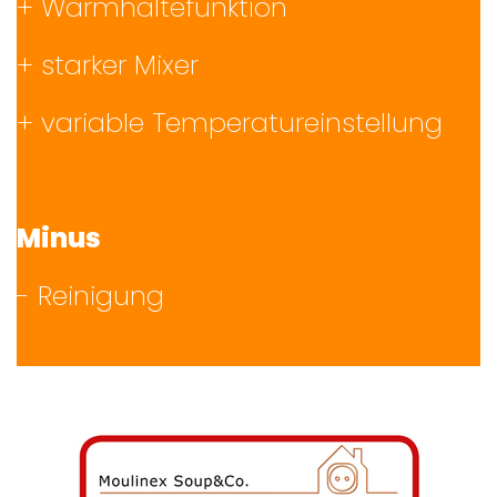
+ Warmhaltefunktion
+ starker Mixer
+ variable Temperatureinstellung
Minus
- Reinigung