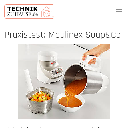
Tog
navi
Skip
Praxistest: Moulinex Soup&Co
to
main
content