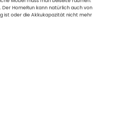
 solche Möbel muss man beiseite räumen.
ck. Der HomeRun kann natürlich auch von
ig ist oder die Akkukapazität nicht mehr