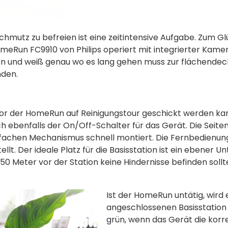
hmutz zu befreien ist eine zeitintensive Aufgabe. Zum Gl
meRun FC9910 von Philips operiert mit integrierter Kame
en und weiß genau wo es lang gehen muss zur flächende
nden.
vor der HomeRun auf Reinigungstour geschickt werden kann
ch ebenfalls der On/Off-Schalter für das Gerät. Die Seite
nfachen Mechanismus schnell montiert. Die Fernbedienung
ellt. Der ideale Platz für die Basisstation ist ein ebener 
50 Meter vor der Station keine Hindernisse befinden sollt
Ist der HomeRun untätig, wird
angeschlossenen Basisstation 
grün, wenn das Gerät die korr