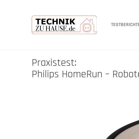
TESTBERICHT
Skip
Praxistest:
to
main
Philips HomeRun – Robot
content