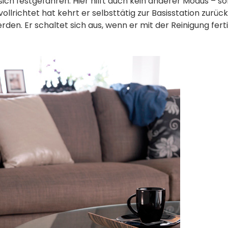
sich festgefahren. Hier hilft auch kein anderer Modus –
llrichtet hat kehrt er selbsttätig zur Basisstation zurü
rden. Er schaltet sich aus, wenn er mit der Reinigung fert