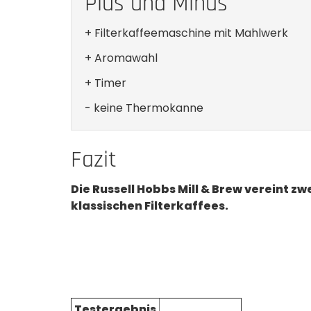
Plus und Minus
+ Filterkaffeemaschine mit Mahlwerk
+ Aromawahl
+ Timer
- keine Thermokanne
Fazit
Die Russell Hobbs Mill & Brew vereint z
klassischen Filterkaffees.
Testergebnis