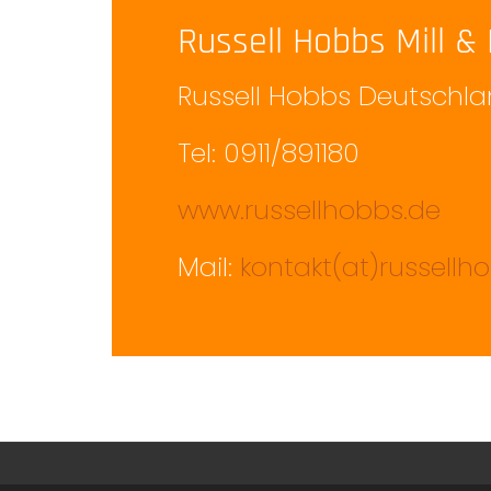
Russell Hobbs Mill &
Russell Hobbs Deutsch
Tel: 0911/891180
www.russellhobbs.de
Mail:
kontakt(at)russellh