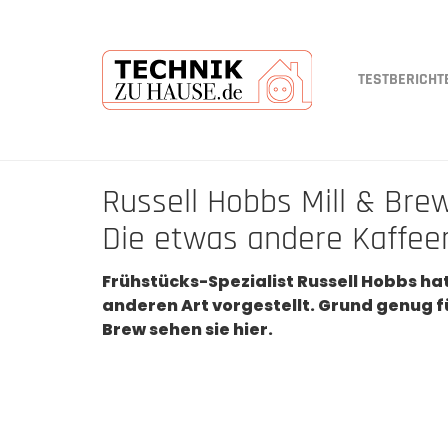
TESTBERICHT
Skip
Russell Hobbs Mill & Brew
to
main
Die etwas andere Kaffe
content
Frühstücks-Spezialist Russell Hobbs ha
anderen Art vorgestellt. Grund genug f
Brew sehen sie hier.