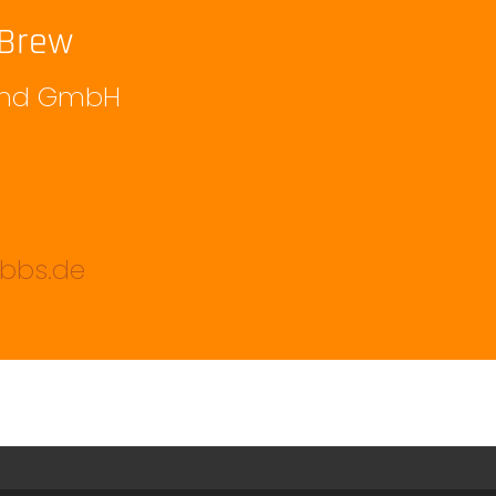
 Brew
land GmbH
obbs.de