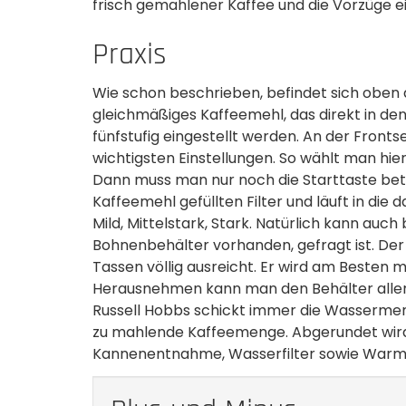
frisch gemahlener Kaffee und die Vorzüge ei
Praxis
Wie schon beschrieben, befindet sich oben 
gleichmäßiges Kaffeemehl, das direkt in de
fünfstufig eingestellt werden. An der Fronts
wichtigsten Einstellungen. So wählt man hie
Dann muss man nur noch die Starttaste betä
Kaffeemehl gefüllten Filter und läuft in di
Mild, Mittelstark, Stark. Natürlich kann au
Bohnenbehälter vorhanden, gefragt ist. Der W
Tassen völlig ausreicht. Er wird am Besten mi
Herausnehmen kann man den Behälter alle
Russell Hobbs schickt immer die Wassermenge 
zu mahlende Kaffeemenge. Abgerundet wird d
Kannenentnahme, Wasserfilter sowie Warmha