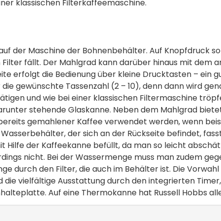
ner klassischen Filterkaffeemaschine.
auf der Maschine der Bohnenbehälter. Auf Knopfdruck sor
n Filter fällt. Der Mahlgrad kann darüber hinaus mit dem
eite erfolgt die Bedienung über kleine Drucktasten – ein g
r die gewünschte Tassenzahl (2 – 10), denn dann wird ge
tigen und wie bei einer klassischen Filtermaschine tröp
e darunter stehende Glaskanne. Neben dem Mahlgrad bietet 
ch bereits gemahlener Kaffee verwendet werden, wenn beis
asserbehälter, der sich an der Rückseite befindet, fasst b
t Hilfe der Kaffeekanne befüllt, da man so leicht abschätz
rdings nicht. Bei der Wassermenge muss man zudem ge
durch den Filter, die auch im Behälter ist. Die Vorwahl d
ie vielfältige Ausstattung durch den integrierten Timer
lteplatte. Auf eine Thermokanne hat Russell Hobbs aller