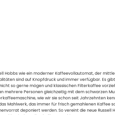
ell Hobbs wie ein moderner Kaffeevollautomat, der mittlerw
ialitäten sind auf Knopfdruck und immer verfügbar. Es g
cht so gerne mögen und klassischen Filterkaffee vorziehe
an mehrere Personen gleichzeitig mit dem schwarzen Mu
ilterkaffeemaschine, wie wir sie schon seit Jahrzehnten ke
das Mahlwerk, das immer für frisch gemahlenen Kaffee s
envorrat deponiert werden. So vereint die neue Russell 