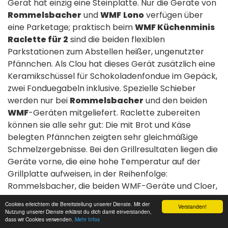
Gerät hat einzig eine Steinplatte. Nur die Geräte von
Rommelsbacher
und
WMF
Lono
verfügen über
eine Parketage; praktisch beim
WMF Küchenminis
Raclette für 2
sind die beiden flexiblen
Parkstationen zum Abstellen heißer, ungenutzter
Pfännchen. Als Clou hat dieses Gerät zusätzlich eine
Keramikschüssel für Schokoladenfondue im Gepäck,
zwei Fonduegabeln inklusive. Spezielle Schieber
werden nur bei
Rommelsbacher
und den beiden
WMF
-Geräten mitgeliefert. Raclette zubereiten
können sie alle sehr gut: Die mit Brot und Käse
belegten Pfännchen zeigten sehr gleichmäßige
Schmelzergebnisse. Bei den Grillresultaten liegen die
Geräte vorne, die eine hohe Temperatur auf der
Grillplatte aufweisen, in der Reihenfolge:
Rommelsbacher, die beiden WMF-Geräte und Cloer,
gefolgt von Severin und Russell Hobbs.
Cookies erleichtern die Bereitstellung unserer Dienste. Mit der
Verstanden!
Nutzung unserer Dienste erklärst du dich damit einverstanden,
Tipps
dass wir Cookies verwenden.
Mehr Infos