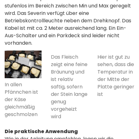
stufenlos im Bereich zwischen Min und Max geregelt
wird. Das Severin verfügt über eine
Betriebskontrollleuchte neben dem Drehknopf. Das
Kabel ist mit ca. 2 Meter ausreichend lang. Ein Ein-
Aus-Schalter und ein Parkdeck sind leider nicht
vorhanden.
Das Fleisch
Hier ist gut zu
zeigt eine feine
sehen, dass die
Bräunung und
Temperatur in
ist relativ
der Mitte der
In allen
saftig, sofern
Platte geringer
Pfännchen ist
der Stein lange
ist
der Käse
genug
gleichmäßig
vorgeheizt
geschmolzen
wird
Die praktische Anwendung
Wie in der Anleitung empfohlen, legen wir die