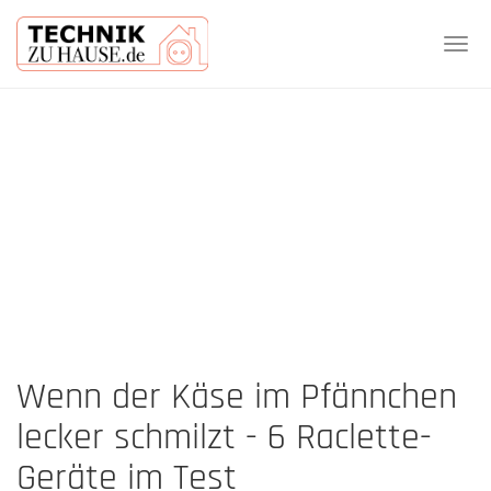
Tog
navi
Skip
to
main
content
Wenn der Käse im Pfännchen
lecker schmilzt - 6 Raclette-
Geräte im Test