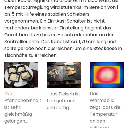
Cloer Raclettegrill 6446 arbeitet mit 1200 Watt; die
Temperaturreglung wird stufenlos im Bereich von 1
bis 5 mit Hilfe eines stabilen Schiebers
vorgenommen. Ein Ein-Aus-Schalter ist nicht
vorhanden; bei kleinster Einstellung beginnt das
Gerät bereits zu heizen – auch erkennbar an der
Kontrollleuchte. Das Kabel ist ca. 1,70 cm lang und
sollte gerade noch ausreichen, um eine Steckdose in
Tischnähe zu erreichen.
Der
Das
…das Fleisch ist
Pfänncheninhalt
Wärmebild
fein gebräunt
ist sehr
zeigt, dass die
und saftig
gleichmäßig
Temperatur
gelungen…
an den
äußeren