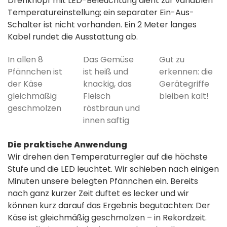
Drehknopf mit LED-Beleuchtung dient zur variablen
Temperatureinstellung; ein separater Ein-Aus-
Schalter ist nicht vorhanden. Ein 2 Meter langes
Kabel rundet die Ausstattung ab.
In allen 8
Das Gemüse
Gut zu
Pfännchen ist
ist heiß und
erkennen: die
der Käse
knackig, das
Gerätegriffe
gleichmäßig
Fleisch
bleiben kalt!
geschmolzen
röstbraun und
innen saftig
Die praktische Anwendung
Wir drehen den Temperaturregler auf die höchste
Stufe und die LED leuchtet. Wir schieben nach einigen
Minuten unsere belegten Pfännchen ein. Bereits
nach ganz kurzer Zeit duftet es lecker und wir
können kurz darauf das Ergebnis begutachten: Der
Käse ist gleichmäßig geschmolzen – in Rekordzeit.