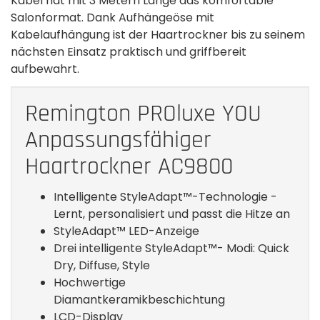
Kabel hat mit 3 Metern Länge das komfortable
Salonformat. Dank Aufhängeöse mit
Kabelaufhängung ist der Haartrockner bis zu seinem
nächsten Einsatz praktisch und griffbereit
aufbewahrt.
Remington PROluxe YOU
Anpassungsfähiger
Haartrockner AC9800
Intelligente StyleAdapt™-Technologie -
Lernt, personalisiert und passt die Hitze an
StyleAdapt™ LED-Anzeige
Drei intelligente StyleAdapt™- Modi: Quick
Dry, Diffuse, Style
Hochwertige
Diamantkeramikbeschichtung
LCD-Display