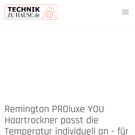
Tog
navi
Skip
to
main
content
Remington PROluxe YOU
Haartrockner passt die
Temperatur individuell an - für