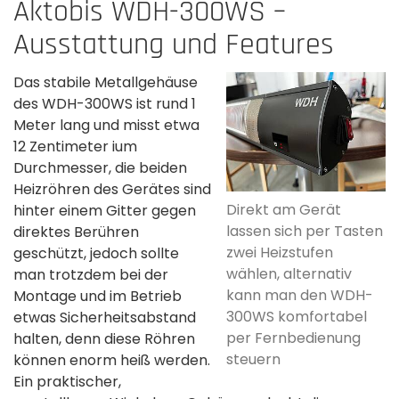
Aktobis WDH-300WS –
Ausstattung und Features
Das stabile Metallgehäuse
des WDH-300WS ist rund 1
Meter lang und misst etwa
12 Zentimeter ium
Durchmesser, die beiden
Heizröhren des Gerätes sind
Direkt am Gerät
hinter einem Gitter gegen
lassen sich per Tasten
direktes Berühren
zwei Heizstufen
geschützt, jedoch sollte
wählen, alternativ
man trotzdem bei der
kann man den WDH-
Montage und im Betrieb
300WS komfortabel
etwas Sicherheitsabstand
per Fernbedienung
halten, denn diese Röhren
steuern
können enorm heiß werden.
Ein praktischer,