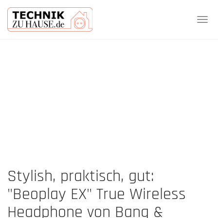
Tog
navi
Skip
to
main
content
Stylish, praktisch, gut:
"Beoplay EX" True Wireless
Headphone von Bang &