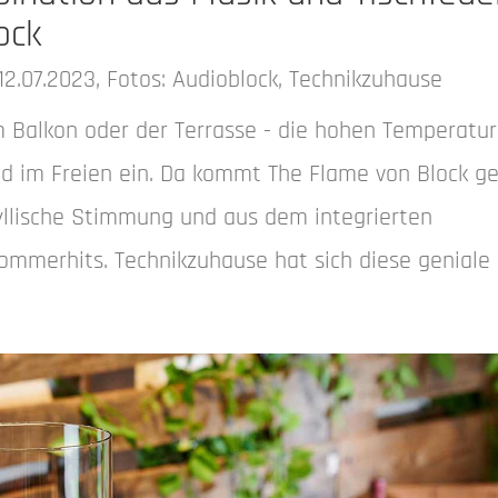
ock
, 12.07.2023, Fotos: Audioblock, Technikzuhause
em Balkon oder der Terrasse - die hohen Temperatu
d im Freien ein. Da kommt The Flame von Block g
idyllische Stimmung und aus dem integrierten
ommerhits. Technikzuhause hat sich diese geniale