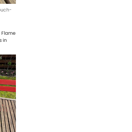
ouch-
e Flame
 in