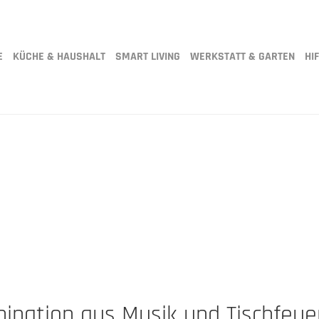
E
KÜCHE & HAUSHALT
SMART LIVING
WERKSTATT & GARTEN
HIF
ination aus Musik und Tischfeue