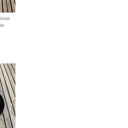
mlose
ie