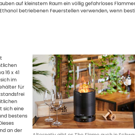
auben auf kleinstem Raum ein völlig gefahrloses Flammen
it Ethanol betriebenen Feuerstellen verwenden, wenn be
t
tlichen
a 16 x 41
sich im
ehälter für
kstandsfrei
tlichen
 sich eine
 und bestens
Dieses
and an der
Alternativ gibt es The Flame auch in Schwa