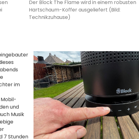
osen
Der Block The Flame wird in einem robusten
i
Hartschaum-Koffer ausgeliefert (Bild:
Technikzuhause)
 eingebauter
dieses
llabends
te
chter im
 Mobil-
nden und
auch Musik
iebige
er
nd 7 Stunden