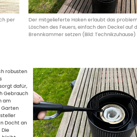
ich per
Der mitgelieferte Haken erlaubt das proble
Löschen des Feuers, einfach den Deckel auf d
Brennkammer setzen (Bild: Technikzuhause)
ch robusten
s
sorgt dafür,
ch Gebrauch
en am
n Garten
steller
en Docht an
 Die