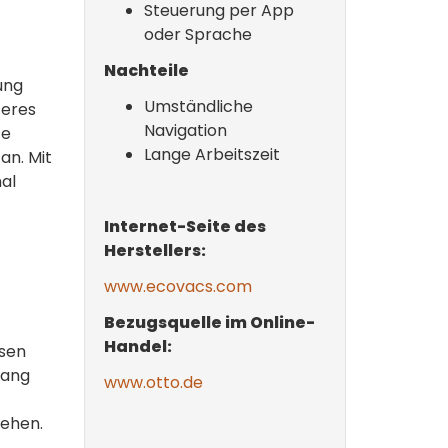
Steuerung per App
oder Sprache
Nachteile
ung
Umständliche
teres
Navigation
fe
Lange Arbeitszeit
an. Mit
al
Internet-Seite des
Herstellers:
www.ecovacs.com
Bezugsquelle im Online-
Handel:
ssen
fang
www.otto.de
gehen.