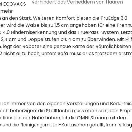
verhindert das Verheddern von Haaren
bei ECOVACS
t mehr
en an den Start. Weiteren Komfort bieten die TruEdge 3.0
er wird die Walze bis zu 1,5 cm angehoben für eine Trenn
3D 4.0 Hinderniserkennung und das TruePass-System. Letz
 2,4 cm und Doppelstufen bis 4 cm zu überwinden. Mit Hil
legt der Roboter eine genaue Karte der Räumlichkeiten 
 nicht allzu hoch, unters Sofa muss er es trotzdem erstm
türlich immer von den eigenen Vorstellungen und Bedürfni
ch beherzigen: die Stellfläche muss eben sein, den Emp
ckdose in der Nähe haben. Ist die OMNI Station mit dem
und die Reinigungsmittel-Kartuschen gefüllt, kann´s los