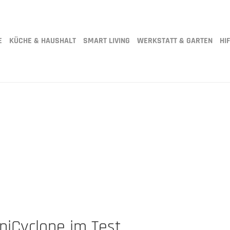
E
KÜCHE & HAUSHALT
SMART LIVING
WERKSTATT & GARTEN
HIF
iCyclone im Test