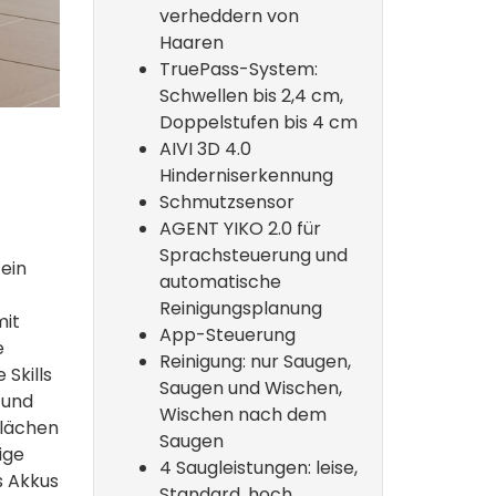
verheddern von
Haaren
TruePass-System:
Schwellen bis 2,4 cm,
Doppelstufen bis 4 cm
AIVI 3D 4.0
Hinderniserkennung
Schmutzsensor
AGENT YIKO 2.0 für
Sprachsteuerung und
ein
automatische
Reinigungsplanung
mit
App-Steuerung
e
Reinigung: nur Saugen,
 Skills
Saugen und Wischen,
 und
Wischen nach dem
flächen
Saugen
ige
4 Saugleistungen: leise,
s Akkus
Standard, hoch,