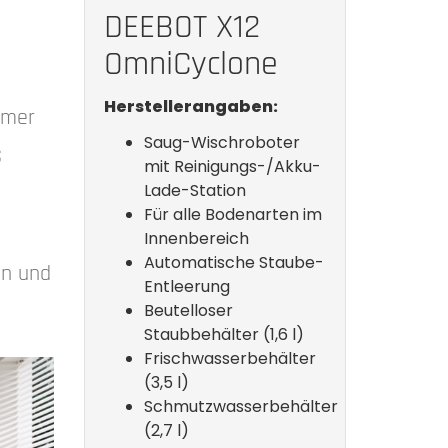
DEEBOT X12
OmniCyclone
Herstellerangaben:
mmer
Saug-Wischroboter
S
mit Reinigungs-/Akku-
Lade-Station
Für alle Bodenarten im
Innenbereich
Automatische Staube-
on und
Entleerung
Beutelloser
Staubbehälter (1,6 l)
Frischwasserbehälter
(3,5 l)
Schmutzwasserbehälter
(2,7 l)