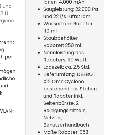
Ionen, 4.000 mAh
) und
Saugleistung: 22.000 Pa
7 l)
und 22 l/s Luftstrom
ygiene
Wassertank Roboter:
110 ml
Staubbehälter
 trennt
Roboter: 250 ml
ng
Nennleistung des
ch per
Roboters: 110 Watt
-
Ladezeit: ca. 2,5 Std.
rmögen
Lieferumfang: DEEBOT
ndliche
X12 OmniCyclone
 und
bestehend aus Station
nk
und Roboter inkl.
Seitenbürste, 2
Reinigungsmitteln,
 WLAN-
Netzteil,
Benutzerhandbuch
Maße Roboter:
353