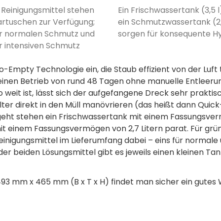
e Reinigungsmittel stehen
Ein Frischwassertank (3,5 l
artuschen zur Verfügung;
ein Schmutzwassertank (2,
ür normalen Schmutz und
sorgen für konsequente H
ür intensiven Schmutz
-Empty Technologie ein, die Staub effizient von der Luft
l einen Betrieb von rund 48 Tagen ohne manuelle Entleeru
eit ist, lässt sich der aufgefangene Dreck sehr praktis
er direkt in den Müll manövrieren (das heißt dann Quick
eht stehen ein Frischwassertank mit einem Fassungsve
it einem Fassungsvermögen von 2,7 Litern parat. Für grü
inigungsmittel im Lieferumfang dabei – eins für normale
er beiden Lösungsmittel gibt es jeweils einen kleinen Ta
3 mm x 465 mm (B x T x H) findet man sicher ein gutes