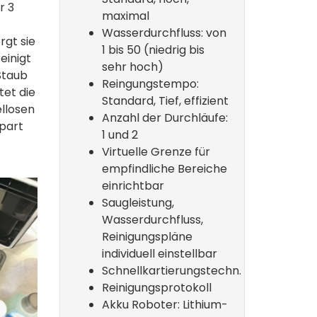
r 3
maximal
Wasserdurchfluss: von
rgt sie
1 bis 50 (niedrig bis
einigt
sehr hoch)
Staub
Reingungstempo:
tet die
Standard, Tief, effizient
llosen
Anzahl der Durchläufe:
spart
1 und 2
Virtuelle Grenze für
empfindliche Bereiche
einrichtbar
Saugleistung,
Wasserdurchfluss,
Reinigungspläne
individuell einstellbar
Schnellkartierungstechn.
Reinigungsprotokoll
Akku Roboter: Lithium-