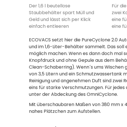
Der 1,6 l beutellose
Für di
Staubbehälter spart Müll und
zwei K
Geld und lässt sich per Klick
eine f
einfach entleeren
eine f
ECOVACS setzt hier die PureCyclone 2.0 Auto
und im 1,6-Liter-Behälter sammelt. Das sol
möglich machen. Wenn es dann doch mal so w
Knopfdruck und ohne Gepule aus dem Behält
Clean-Schaberring). Wenn´s ums Wischen g
von 3,5 Litern und ein Schmutzwassertank m
Reinigung und angenehmen Duft sind zwei Re
eins für starke Verschmutzungen. Für jedes d
unter der Abdeckung des OmniCyclone.
Mit überschaubaren Maßen von 380 mm x 49
nahes Plätzchen zum Aufstellen.