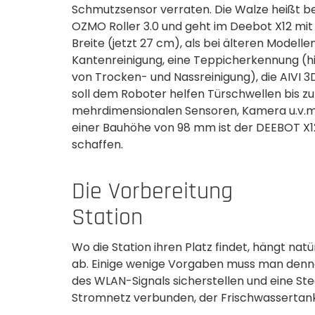
Schmutzsensor verraten. Die Walze heißt 
OZMO Roller 3.0 und geht im Deebot X12 mi
Breite (jetzt 27 cm), als bei älteren Modell
Kantenreinigung, eine Teppicherkennung (hi
von Trocken- und Nassreinigung), die AIVI 
soll dem Roboter helfen Türschwellen bis zu
mehrdimensionalen Sensoren, Kamera u.v.m. 
einer Bauhöhe von 98 mm ist der DEEBOT X12
schaffen.
Die Vorbereitung
Station
Wo die Station ihren Platz findet, hängt na
ab. Einige wenige Vorgaben muss man denno
des WLAN-Signals sicherstellen und eine Ste
Stromnetz verbunden, der Frischwassertank 