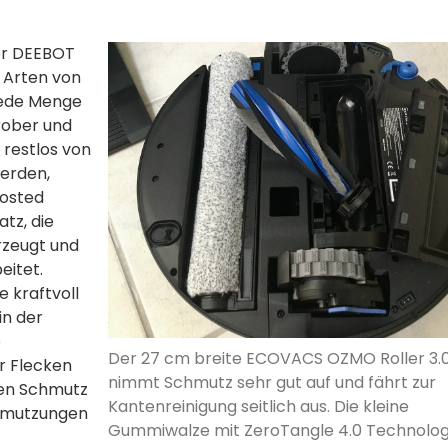
der DEEBOT
e Arten von
jede Menge
rober und
 restlos von
erden,
oosted
tz, die
rzeugt und
eitet.
 kraftvoll
in der
e
Der 27 cm breite ECOVACS OZMO Roller 3.
r Flecken
nimmt Schmutz sehr gut auf und fährt zur
den Schmutz
Kantenreinigung seitlich aus. Die kleine
chmutzungen
Gummiwalze mit ZeroTangle 4.0 Technolog