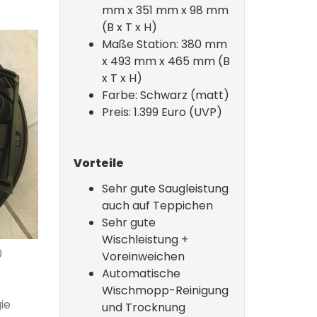
mm x 351
mm x 98 mm
(B x T x H)
Maße Station: 380 mm
x 493 mm x 465 mm (B
x T x H)
Farbe: Schwarz (matt)
Preis: 1.399 Euro (UVP)
Vorteile
Sehr gute Saugleistung
auch auf Teppichen
Sehr gute
Wischleistung +
0
Voreinweichen
Automatische
Wischmopp-Reinigung
ie
und Trocknung