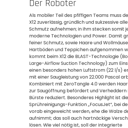
Der Roboter
Als mobiler Teil des pfiffigen Teams muss 
X12 zuverlässig, gründlich und sukzessive all
Schmutz aufnehmen; in ihm stecken somit 
moderne Technologien und Power. Damit g
feiner Schmutz, sowie Haare und Wollmäuse
Hartböden und Teppichen aufgenommen w
kommt beim X12 die BLAST-Technologie (B
Large-Airflow Suction Technology) zum Einsa
einen besonders hohen Luftstrom (22 l/s) e
mit einer Saugleistung von 22.000 Pascal arb
Kombiniert mit ZeroTangle 4.0 werden Haare
zur Saugöffnung befördert und Verheddern 
Bürste reduziert. Besonderes Highlight ist di
Sprühreinigungs-Funktion „FocusJet“, bei de
vorab eingeweicht werden, ehe die Walze 
aufnimmt; das soll auch hartnäckige Vers
lösen. Wie viel nötig ist, soll der integrierte