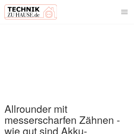
Togg
navi
Skip
to
main
content
Allrounder mit
messerscharfen Zähnen -
wie gut sind Akku-