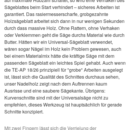
auf maximale Hubzahl schaltet, so wird eine Verhaken des
Sägeblattes beim Start verhindert – sicheres Arbeiten ist
garantiert. Das rasiermesserscharfe, grobgezahnte
Holzsägeblatt arbeitet sich dann in nur wenigen Sekunden
durch dass massive Holz. Ohne Rattern, ohne Verhaken
oder Verklemmen geht die Säge durchs Material wie durch
Butter. Hätten wir ein Universal-Sägeblatt verwendet,
wären sogar Nägel im Holz kein Problem gewesen, auch
bei einem Materialmix hätte die kräftige Säge mit dem
passenden Sägeblatt ein leichtes Spiel gehabt. Auch wenn
die TE-AP 18/26 prinzipiell für "grobe" Arbeiten ausgelegt
ist, lässt sich die Qualität des Schnittes durchaus sehen,
unser Nadelholz zeigt nach dem Auftrennen kaum
Ausrisse und eine saubere Sägekante. Übrigens:
Kurvenschnitte sind mit der Universalsäge nicht zu
empfehlen, dieses Werkzeug ist hauptsächlich für gerade
Schnitte konzipiert.
Mit zwei Fingern lässt sich die Verrielung der