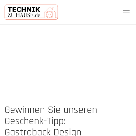
Tog
navi
Skip
to
main
content
Gewinnen Sie unseren
Geschenk-Tipp:
Gastroback Design