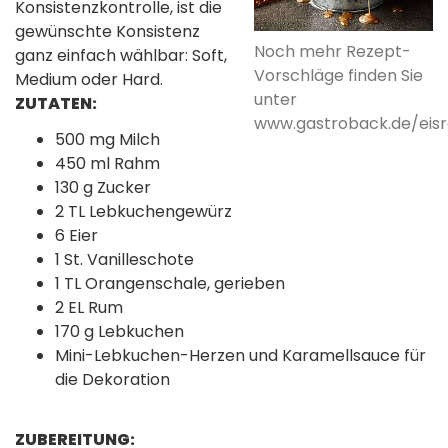
Konsistenzkontrolle, ist die
gewünschte Konsistenz
Noch mehr Rezept-
ganz einfach wählbar: Soft,
Vorschläge finden Sie
Medium oder Hard.
unter
ZUTATEN:
www.gastroback.de/eis
500 mg Milch
450 ml Rahm
130 g Zucker
2 TL Lebkuchengewürz
6 Eier
1 St. Vanilleschote
1 TL Orangenschale, gerieben
2 EL Rum
170 g Lebkuchen
Mini-Lebkuchen-Herzen und Karamellsauce für
die Dekoration
ZUBEREITUNG: