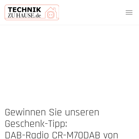
Tog
navi
Skip
to
main
content
Gewinnen Sie unseren
Geschenk-Tipp:
DAB-Radio CR-M70DAB von