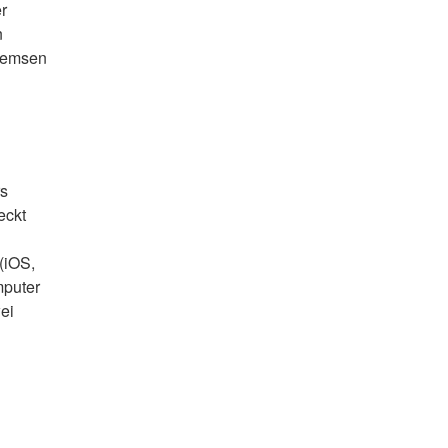
r
n
bremsen
rs
eckt
(iOS,
mputer
ei