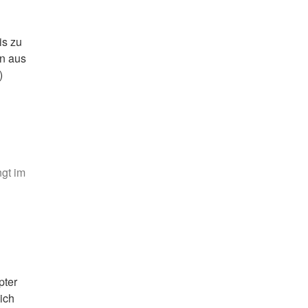
is zu
rn aus
)
ngt im
pter
ich