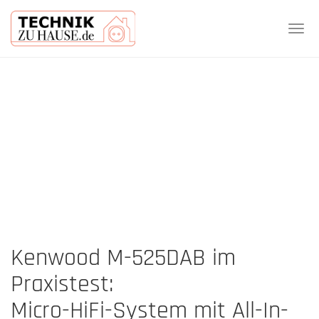
Tog
navi
Skip
to
main
content
Kenwood M-525DAB im
Praxistest:
Micro-HiFi-System mit All-In-