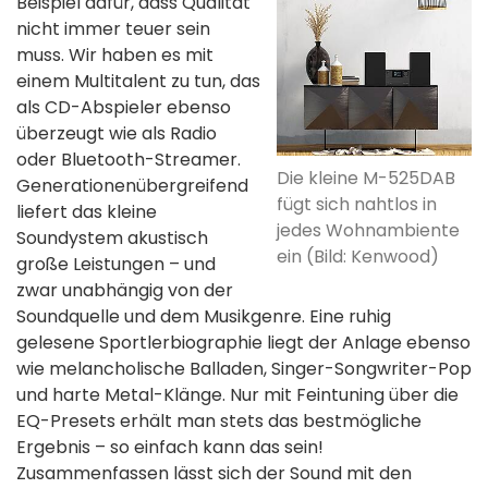
Beispiel dafür, dass Qualität
nicht immer teuer sein
muss. Wir haben es mit
einem Multitalent zu tun, das
als CD-Abspieler ebenso
überzeugt wie als Radio
oder Bluetooth-Streamer.
Die kleine M-525DAB
Generationenübergreifend
fügt sich nahtlos in
liefert das kleine
jedes Wohnambiente
Soundystem akustisch
ein (Bild: Kenwood)
große Leistungen – und
zwar unabhängig von der
Soundquelle und dem Musikgenre. Eine ruhig
gelesene Sportlerbiographie liegt der Anlage ebenso
wie melancholische Balladen, Singer-Songwriter-Pop
und harte Metal-Klänge. Nur mit Feintuning über die
EQ-Presets erhält man stets das bestmögliche
Ergebnis – so einfach kann das sein!
Zusammenfassen lässt sich der Sound mit den