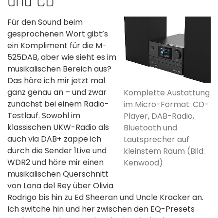
und CD
Für den Sound beim
gesprochenen Wort gibt’s
ein Kompliment für die M-
525DAB, aber wie sieht es im
musikalischen Bereich aus?
Das höre ich mir jetzt mal
ganz genau an – und zwar
Komplette Austattung
zunächst bei einem Radio-
im Micro-Format: CD-
Testlauf. Sowohl im
Player, DAB-Radio,
klassischen UKW-Radio als
Bluetooth und
auch via DAB+ zappe ich
Lautsprecher auf
durch die Sender 1Live und
kleinstem Raum (Bild:
WDR2 und höre mir einen
Kenwood)
musikalischen Querschnitt
von Lana del Rey über Olivia
Rodrigo bis hin zu Ed Sheeran und Uncle Kracker an.
Ich switche hin und her zwischen den EQ-Presets