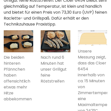
Grillgut feine Röststreifen. Der Cloer 6454 bleibt sehr
gleichmäßig auf Temperatur, ist klein und handlich
und bietet für einen Preis von 73,30 Euro (UVP) feinen
Raclette- und Grillspaß. Dafür erhält er den
Technikzuhause Praxistipp.
Unsere
Messung zeigt,
Die beiden
Nach rund 6
dass das Cloer
hinteren
Minuten hat
6454
Pfännchen
unser Grillgut
innerhalb von
haben
feine
ca. 15 Minuten
offensichtlich
Röststreifen
von
etwas mehr
Zimmertempera
Hitze
eine
abbekommen
Maximaltempera
von 242°C