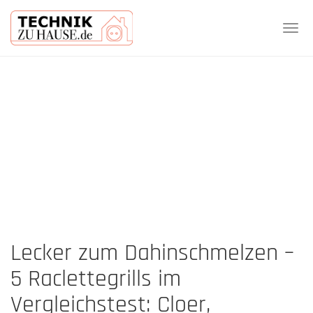
Tog
navi
Skip
to
main
content
Lecker zum Dahinschmelzen –
5 Raclettegrills im
Vergleichstest: Cloer,