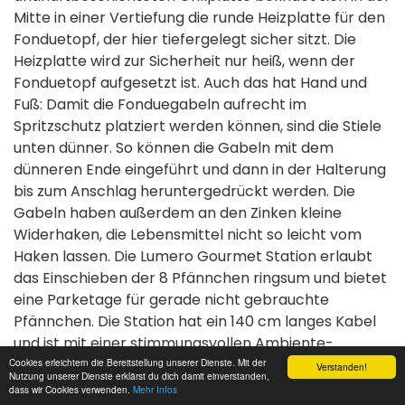
Mitte in einer Vertiefung die runde Heizplatte für den
Fonduetopf, der hier tiefergelegt sicher sitzt. Die
Heizplatte wird zur Sicherheit nur heiß, wenn der
Fonduetopf aufgesetzt ist. Auch das hat Hand und
Fuß: Damit die Fonduegabeln aufrecht im
Spritzschutz platziert werden können, sind die Stiele
unten dünner. So können die Gabeln mit dem
dünneren Ende eingeführt und dann in der Halterung
bis zum Anschlag heruntergedrückt werden. Die
Gabeln haben außerdem an den Zinken kleine
Widerhaken, die Lebensmittel nicht so leicht vom
Haken lassen. Die Lumero Gourmet Station erlaubt
das Einschieben der 8 Pfännchen ringsum und bietet
eine Parketage für gerade nicht gebrauchte
Pfännchen. Die Station hat ein 140 cm langes Kabel
und ist mit einer stimmungsvollen Ambiente-
Beleuchtung ausgestattet.
Cookies erleichtern die Bereitstellung unserer Dienste. Mit der
Verstanden!
Nutzung unserer Dienste erklärst du dich damit einverstanden,
dass wir Cookies verwenden.
Mehr Infos
Die praktische Anwendung